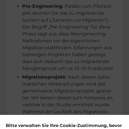
Pre-Enginee­ring:
Paral­lel zum Pilot­pro­
jekt räumen Sie das zu migrie­rende
System auf („Sanie­ren vor Migrie­ren“).
Der Begriff „Pre-Enginee­ring“ für diese
Phase sagt aus, dass Reengi­­nee­ring-
Maßnah­­men vor der eigent­li­chen
Migration statt­fin­den. Erfah­run­gen aus
bishe­ri­gen Projek­ten haben gezeigt,
dass sich dadurch das zu migrie­rende
Mengen­ge­rüst um ca. 10–15 % reduziert.
Migra­ti­ons­pro­jekt:
Nach diesen syste­
ma­ti­schen Vorbe­rei­tun­gen wird das
gemein­same Migra­ti­ons­pro­jekt gestar­
tet. Wir bieten dieses zum Festpreis an,
welcher in der Studie ermit­telt wurde.
Während der Laufzeit des Migra­ti­ons­
pro­jek­tes ist kein Code Freeze erfor­der­
Bitte verwalten Sie Ihre Cookie-Zustimmung, bevor
lich. Bereits migrierte Programme, die