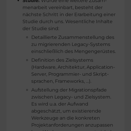
Studie:
Wurde eine weitere Zusam­
men­ar­beit verein­bart, besteht der
nächste Schritt in der Erarbei­tung einer
Studie durch uns. Wesent­li­che Inhalte
der Studie sind:
Detail­lierte Zusam­men­stel­lung des
zu migrie­ren­den Legacy-Systems
einschließ­lich des Mengengerüstes.
Defini­tion des Zielsys­tems
(Hardware, Archi­tek­tur, Appli­­­ca­­tion-
Server, Program­­mier- und Skript­
spra­chen, Frameworks, …).
Aufstel­lung der Migra­ti­ons­pfade
zwischen Legacy- und Zielsys­tem.
Es wird u.a. der Aufwand
abgeschätzt, um existie­rende
Werkzeuge an die konkre­ten
Projekt­an­for­de­run­gen anzupas­sen