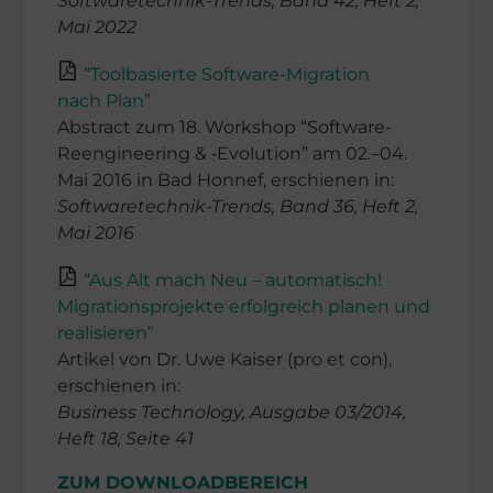
Software­tech­nik-Trends, Band 42, Heft 2,
Mai 2022
“Toolba­sierte Software-Migration
nach Plan”
Abstract zum 18. Workshop “Software-
Reengi­nee­ring & ‑Evolu­tion” am 02.–04.
Mai 2016 in Bad Honnef, erschie­nen in:
Software­tech­nik-Trends, Band 36, Heft 2,
Mai 2016
“Aus Alt mach Neu – automa­tisch!
Migra­ti­ons­pro­jekte erfolg­reich planen und
realisieren”
Artikel von Dr. Uwe Kaiser (pro et con),
erschie­nen in:
Business Technology, Ausgabe 03/2014,
Heft 18, Seite 41
ZUM DOWNLOADBEREICH