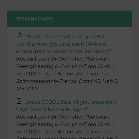
DOWNLOADS
“Migration des Südlea­sing COBOL-
Kernban­ken-Systems nach JAVA mit
einem itera­tiv-­inkre­men­tel­len Ansatz”
Abstract zum 24. Workshop “Software-
Reengi­nee­ring & ‑Evolu­tion” am 02.–04.
Mai 2022 in Bad Honnef, erschie­nen in:
Software­tech­nik-Trends, Band 42, Heft 2,
Mai 2022
“Jedes COBOL-Java-Migra­ti­ons­pro­jekt
birgt neue Überraschungen”
Abstract zum 24. Workshop “Software-
Reengi­nee­ring & ‑Evolu­tion” am 02.–04.
Mai 2022 in Bad Honnef, erschie­nen in: