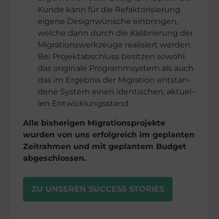
Kunde kann für die Refak­to­ri­sie­rung
eigene Design­wün­sche einbrin­gen,
welche dann durch die Kalibrie­rung der
Migra­ti­ons­werk­zeuge reali­siert werden.
Bei Projekt­ab­schluss besit­zen sowohl
das origi­nale Programm­sys­tem als auch
das im Ergeb­nis der Migration entstan­
dene System einen identi­schen, aktuel­
len Entwicklungsstand.
Alle bishe­ri­gen Migra­ti­ons­pro­jekte
wurden von uns erfolg­reich im geplan­ten
Zeitrah­men und mit geplan­tem Budget
abgeschlossen.
ZU UNSEREN SUCCESS STORIES