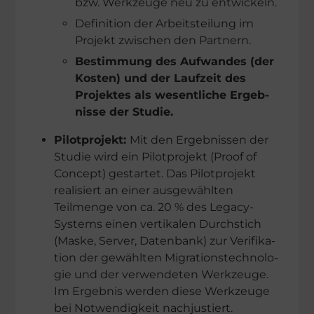
bzw. Werkzeuge neu zu entwickeln.
Defini­tion der Arbeits­tei­lung im
Projekt zwischen den Partnern.
Bestim­mung des Aufwan­des (der
Kosten) und der Laufzeit des
Projek­tes als wesent­li­che Ergeb­
nisse der Studie.
Pilot­pro­jekt:
Mit den Ergeb­nis­sen der
Studie wird ein Pilot­pro­jekt (Proof of
Concept) gestar­tet. Das Pilot­pro­jekt
reali­siert an einer ausge­wähl­ten
Teilmenge von ca. 20 % des Legacy-
Systems einen verti­ka­len Durch­stich
(Maske, Server, Daten­bank) zur Verifi­ka­
tion der gewähl­ten Migra­ti­ons­tech­no­lo­
gie und der verwen­de­ten Werkzeuge.
Im Ergeb­nis werden diese Werkzeuge
bei Notwen­dig­keit nachjustiert.