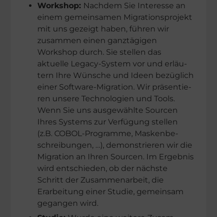
Workshop:
Nachdem Sie Inter­esse an
einem gemein­sa­men Migra­ti­ons­pro­jekt
mit uns gezeigt haben, führen wir
zusam­men einen ganztä­gi­gen
Workshop durch. Sie stellen das
aktuelle Legacy-System vor und erläu­
tern Ihre Wünsche und Ideen bezüg­lich
einer Software-Migration. Wir präsen­tie­
ren unsere Techno­lo­gien und Tools.
Wenn Sie uns ausge­wählte Sourcen
Ihres Systems zur Verfü­gung stellen
(z.B. COBOL-Programme, Masken­be­
schrei­bun­gen, …), demons­trie­ren wir die
Migration an Ihren Sourcen. Im Ergeb­nis
wird entschie­den, ob der nächste
Schritt der Zusam­men­ar­beit, die
Erarbei­tung einer Studie, gemein­sam
gegan­gen wird.