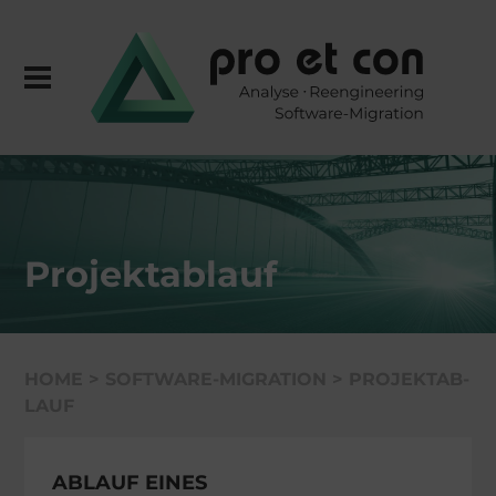
Projekt­ab­lauf
HOME
>
SOFTWARE-MIGRATION
>
PROJEKT­AB­
LAUF
ABLAUF EINES